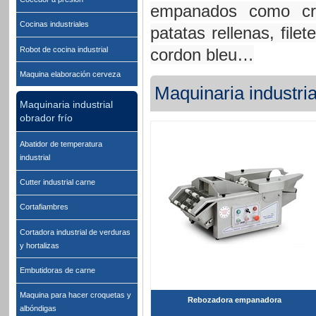
empanados como cro
Cocinas industriales
patatas rellenas, file
Robot de cocina industrial
cordon bleu…
Maquina elaboración cerveza
Maquinaria industri
Maquinaria industrial
obrador frío
Abatidor de temperatura
industrial
Cutter industrial carne
Cortafiambres
Cortadora industrial de verduras
y hortalizas
Embutidoras de carne
Maquina para hacer croquetas y
Rebozadora empanadora
albóndigas