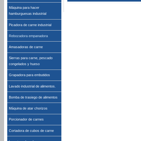
Máquina para hacer
hamburguesas industrial
Picadora de carne industrial
Rebozadora empanadora
Amasadoras de carne
Sierras para carne, pescado
congelados y hueso
Grapadora para embutidos
Lavado industrial de alimentos.
Bomba de trasiego de alimentos
Máquina de atar chorizos
Porcionador de carnes
Cortadora de cubos de carne