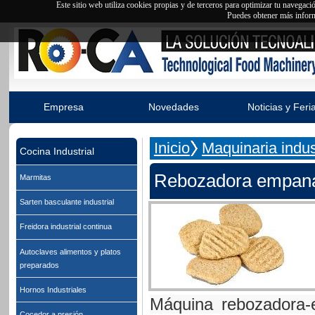
Este sitio web utiliza cookies propias y de terceros para optimizar tu navegac
Puedes obtener más inform
Empresa
Novedades
Noticias y Feri
Inicio
Maquinaria indust
Cocina Industrial
Rebozadora empan
Marmitas
Sarten basculante industrial
Freidora industrial continua
Autoclaves alimentos y platos
preparados
Hornos Industriales
Máquina rebozadora-
Cocedor a presión