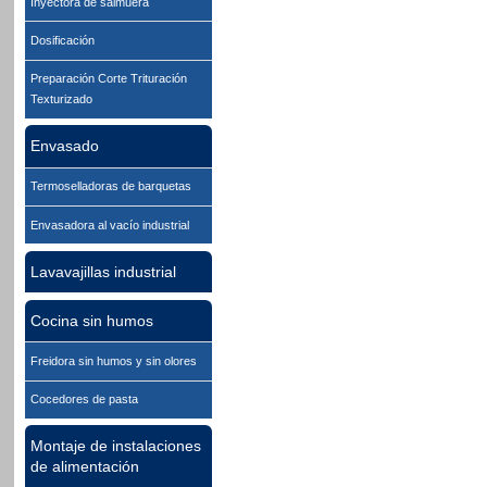
Inyectora de salmuera
Dosificación
Preparación Corte Trituración
Texturizado
Envasado
Termoselladoras de barquetas
Envasadora al vacío industrial
Lavavajillas industrial
Cocina sin humos
Freidora sin humos y sin olores
Cocedores de pasta
Montaje de instalaciones
de alimentación