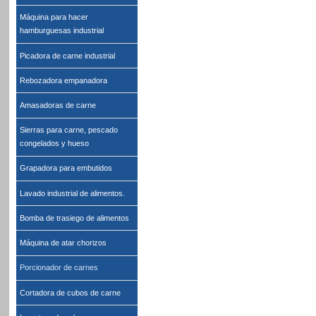
Máquina para hacer
hamburguesas industrial
Picadora de carne industrial
Rebozadora empanadora
Amasadoras de carne
Sierras para carne, pescado
congelados y hueso
Grapadora para embutidos
Lavado industrial de alimentos.
Bomba de trasiego de alimentos
Máquina de atar chorizos
Porcionador de carnes
Cortadora de cubos de carne