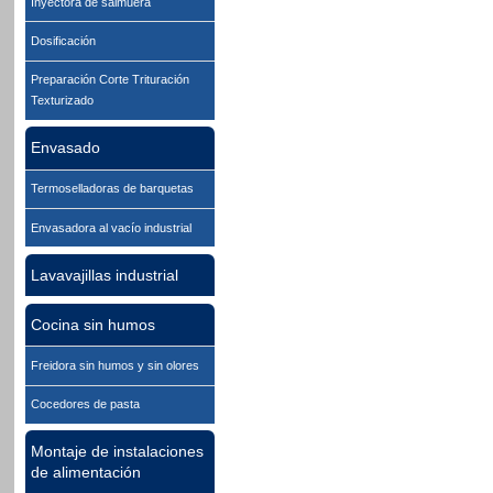
Inyectora de salmuera
Dosificación
Preparación Corte Trituración
Texturizado
Envasado
Termoselladoras de barquetas
Envasadora al vacío industrial
Lavavajillas industrial
Cocina sin humos
Freidora sin humos y sin olores
Cocedores de pasta
Montaje de instalaciones
de alimentación