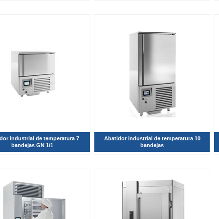
dor industrial de temperatura 7
Abatidor industrial de temperatura 10
bandejas GN 1/1
bandejas