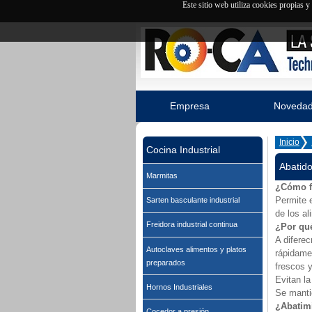
Este sitio web utiliza cookies propias 
Empresa
Noveda
Inicio
Cocina Industrial
Abatido
Marmitas
¿Cómo f
Permite e
Sarten basculante industrial
de los al
Freidora industrial continua
¿Por qué
A diferec
Autoclaves alimentos y platos
rápidame
preparados
frescos 
Evitan la
Hornos Industriales
Se mantie
¿Abatimi
Cocedor a presión