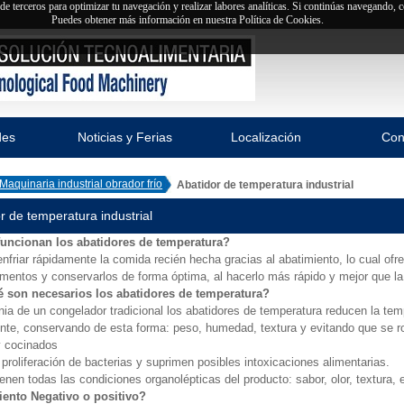
y de terceros para optimizar tu navegación y realizar labores analíticas. Si continúas navegando,
Puedes obtener más información en nuestra Política de Cookies.
des
Noticias y Ferias
Localización
Con
Maquinaria industrial obrador frío
Abatidor de temperatura industrial
r de temperatura industrial
uncionan los abatidores de temperatura?
nfriar rápidamente la comida recién hecha gracias al abatimiento, lo cual ofre
imentos y conservarlos de forma óptima, al hacerlo más rápido y mejor que la 
 son necesarios los abatidores de temperatura?
nia de un congelador tradicional los abatidores de temperatura reducen la te
nte, conservando de esta forma: peso, humedad, textura y evitando que se ro
y cocinados
 proliferación de bacterias y suprimen posibles intoxicaciones alimentarias.
nen todas las condiciones organolépticas del producto: sabor, olor, textura, e
ento Negativo o positivo?