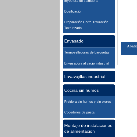
Inyectora de salmuera
Dosificación
Preparación Corte Trituración
Texturizado
Envasado
Abatid
Termoselladoras de barquetas
Envasadora al vacío industrial
Lavavajillas industrial
Cocina sin humos
Freidora sin humos y sin olores
Cocedores de pasta
Montaje de instalaciones
de alimentación