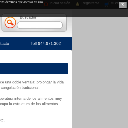
 consideramos que aceptas su uso.
Iniciar sesión
Registrarse
Mi cesta
X
Buscador
tacto
Telf 944.971.302
ce una doble ventaja: prolongar la vida
congelación tradicional.
mperatura interna de los alimentos muy
mpa la estructura de los alimentos
tc.