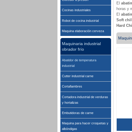
El
abati
horas y 
Cocinas industriales
El
abati
Soft chil
Robot de cocina industrial
Hard Chi
Maquina elaboración cerveza
Maquina
Maquinaria industrial
obrador frío
Abatidor de temperatura
industrial
Cutter industrial carne
Cortafiambres
Cortadora industrial de verduras
y hortalizas
Embutidoras de carne
Maquina para hacer croquetas y
albóndigas