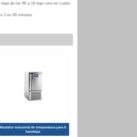
 baja de los 90 a 18 bajo cero en cuatro
a 3 en 90 minutos.
Abatidor industrial de temperatura para 6
bandejas