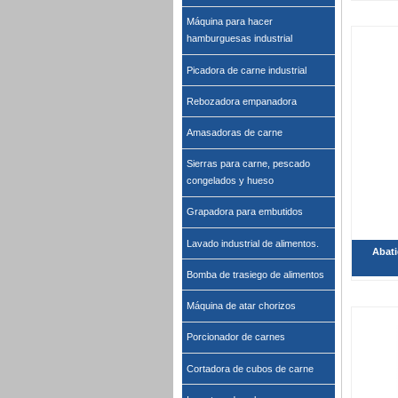
Máquina para hacer
hamburguesas industrial
Picadora de carne industrial
Rebozadora empanadora
Amasadoras de carne
Sierras para carne, pescado
congelados y hueso
Grapadora para embutidos
Lavado industrial de alimentos.
Abati
Bomba de trasiego de alimentos
Máquina de atar chorizos
Porcionador de carnes
Cortadora de cubos de carne