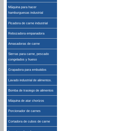
Máquina para hacer
hamburguesas industrial
Picadora de carne industrial
Rebozadora empanadora
Amasadoras de carne
Sierras para carne, pescado
congelados y hueso
Grapadora para embutidos
Lavado industrial de alimentos.
Bomba de trasiego de alimentos
Máquina de atar chorizos
Porcionador de carnes
Cortadora de cubos de carne