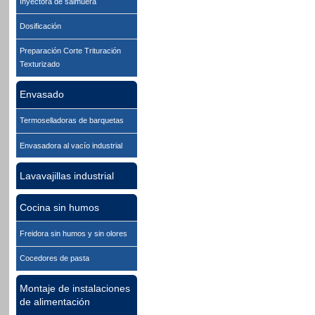
Inyectora de salmuera
Dosificación
Preparación Corte Trituración
Texturizado
Envasado
Termoselladoras de barquetas
Envasadora al vacío industrial
Lavavajillas industrial
Cocina sin humos
Freidora sin humos y sin olores
Cocedores de pasta
Montaje de instalaciones
de alimentación