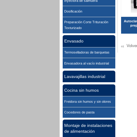
Inyectora de salmuera
Dosificación
Autocla
Preparación Corte Trituración
prep
Texturizado
Envasado
Volve
Termoselladoras de barquetas
Envasadora al vacío industrial
Lavavajillas industrial
Cocina sin humos
Freidora sin humos y sin olores
Cocedores de pasta
Montaje de instalaciones
de alimentación