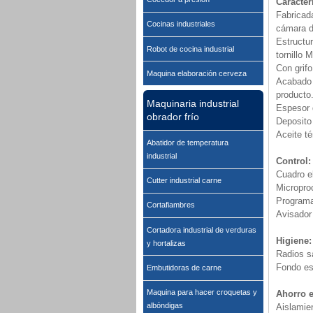
Caracter
Fabricad
Cocinas industriales
cámara d
Estructur
Robot de cocina industrial
tornillo 
Con grifo
Maquina elaboración cerveza
Acabado i
producto
Maquinaria industrial
Espesor 
obrador frío
Deposito 
Aceite té
Abatidor de temperatura
industrial
Control:
Cuadro el
Cutter industrial carne
Micropro
Programa
Cortafiambres
Avisador 
Cortadora industrial de verduras
Higiene:
y hortalizas
Radios sa
Fondo es
Embutidoras de carne
Maquina para hacer croquetas y
Ahorro e
albóndigas
Aislamie