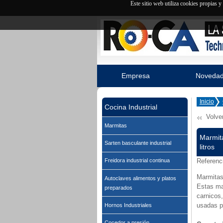
Este sitio web utiliza cookies propias 
Empresa
Noveda
Inicio
Cocina Industrial
Volve
Marmitas
Marmita
Sarten basculante industrial
litros
Referenc
Freidora industrial continua
Marmitas
Autoclaves alimentos y platos
Estas ma
preparados
carnicos,
usadas p
Hornos Industriales
Cocedor a presión