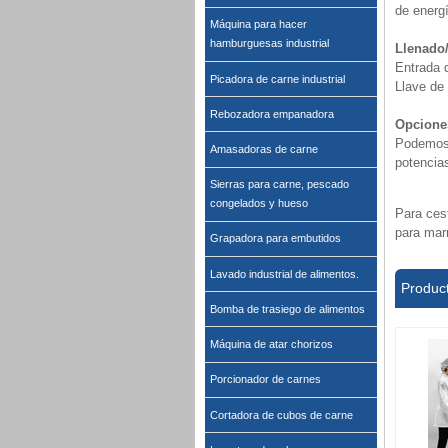
de energí
Máquina para hacer
hamburguesas industrial
Llenado
Entrada 
Picadora de carne industrial
Llave de 
Rebozadora empanadora
Opcione
Podemos 
Amasadoras de carne
potencia
Sierras para carne, pescado
congelados y hueso
Para ces
para mar
Grapadora para embutidos
Lavado industrial de alimentos.
Produc
Bomba de trasiego de alimentos
Máquina de atar chorizos
Porcionador de carnes
Cortadora de cubos de carne