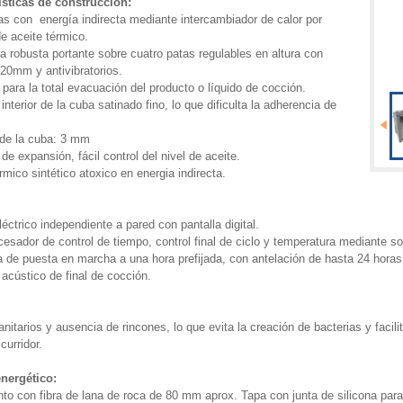
ísticas de construcción:
as con energía indirecta mediante intercambiador de calor por
e aceite térmico.
a robusta portante sobre cuatro patas regulables en altura con
M20mm y antivibratorios.
 para la total evacuación del producto o líquido de cocción.
nterior de la cuba satinado fino, lo que dificulta la adherencia de
.
de la cuba: 3 mm
de expansión, fácil control del nivel de aceite.
rmico sintético atoxico en energia indirecta.
éctrico independiente a pared con pantalla digital.
cesador de control de tiempo, control final de ciclo y temperatura mediante 
 de puesta en marcha a una hora prefijada, con antelación de hasta 24 horas
acústico de final de cocción.
nitarios y ausencia de rincones, lo que evita la creación de bacterias y facilit
curridor.
nergético:
nto con fibra de lana de roca de 80 mm aprox. Tapa con junta de silicona par