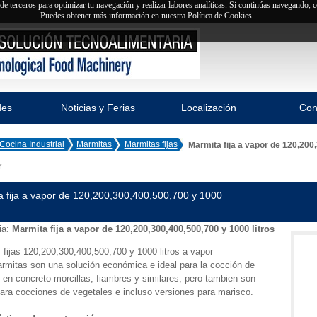
y de terceros para optimizar tu navegación y realizar labores analíticas. Si continúas navegando,
Puedes obtener más información en nuestra Política de Cookies.
des
Noticias y Ferias
Localización
Con
Cocina Industrial
Marmitas
Marmitas fijas
Marmita fija a vapor de 120,200
r
 fija a vapor de 120,200,300,400,500,700 y 1000
ia:
Marmita fija a vapor de 120,200,300,400,500,700 y 1000 litros
 fijas 120,200,300,400,500,700 y 1000 litros a vapor
rmitas son una solución económica e ideal para la cocción de
 en concreto morcillas, fiambres y similares, pero tambien son
ara cocciones de vegetales e incluso versiones para marisco.