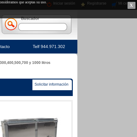
 consideramos que aceptas su uso.
Iniciar sesión
Registrarse
Mi cesta
X
Buscador
tacto
Telf 944.971.302
,300,400,500,700 y 1000 litros