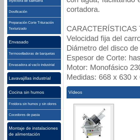
Inyectora de salmuera
cortadora.
Dosificación
Preparación Corte Trituración
CARACTERÍSTICAS
Texturizado
Velocidad fija del carr
Envasado
Diámetro del disco de
Termoselladoras de barquetas
Espesor de Corte: ha
Envasadora al vacío industrial
Motor: Monofásico 23
Medidas: 668 x 630 x
Lavavajillas industrial
Cocina sin humos
Vídeos
Freidora sin humos y sin olores
Cocedores de pasta
Montaje de instalaciones
de alimentación