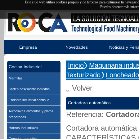
Este sitio web utiliza cookies propias y de terceros para optimizar tu navegac
Puedes obtener más inform
Empresa
Novedades
Noticias y Feri
Inicio
Maquinaria indust
Cocina Industrial
Texturizado
Loncheado
Marmitas
Volver
Sarten basculante industrial
Freidora industrial continua
Cortadora automática
Autoclaves alimentos y platos
Referencia:
Cortador
preparados
Cortadora automática
Hornos Industriales
CARACTERÍSTICAS
Cocedor a presión