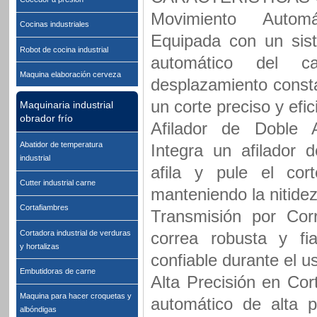
Movimiento Autom
Cocinas industriales
Equipada con un sis
Robot de cocina industrial
automático del c
Maquina elaboración cerveza
desplazamiento const
un corte preciso y efic
Maquinaria industrial
obrador frío
Afilador de Doble A
Abatidor de temperatura
Integra un afilador 
industrial
afila y pule el cor
Cutter industrial carne
manteniendo la nitidez
Cortafiambres
Transmisión por Cor
Cortadora industrial de verduras
correa robusta y fi
y hortalizas
confiable durante el u
Embutidoras de carne
Alta Precisión en Co
Maquina para hacer croquetas y
automático de alta p
albóndigas