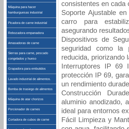
consistentes en cada 
Máquina para hacer
Soporte Ajustable en 
hamburguesas industrial
carro para estabil
Picadora de carne industrial
asegurando resultados
Rebozadora empanadora
Dispositivos de Segu
Amasadoras de carne
seguridad como la 
Sierras para carne, pescado
reducida, priorizando 
congelados y hueso
Interruptores IP 69 
Grapadora para embutidos
protección IP 69, gar
Lavado industrial de alimentos.
un rendimiento durade
Bomba de trasiego de alimentos
Construcción Durad
Máquina de atar chorizos
aluminio anodizado, a
ideal para entornos ex
Porcionador de carnes
Fácil Limpieza y Mant
Cortadora de cubos de carne
con agua, facilitando 