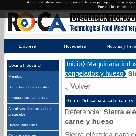
Este sitio web utiliza cookies propias y de terceros para optimizar tu navegac
Puedes obtener más inform
Empresa
Novedades
Noticias y Feri
Inicio
Maquinaria indust
Cocina Industrial
congelados y hueso
Si
Marmitas
Volver
Sarten basculante industrial
Freidora industrial continua
Sierra eléctrica para cortar carne y
Autoclaves alimentos y platos
Referencia:
Sierra el
preparados
carne y hueso
Hornos Industriales
Sierra eléctrica para 
Cocedor a presión