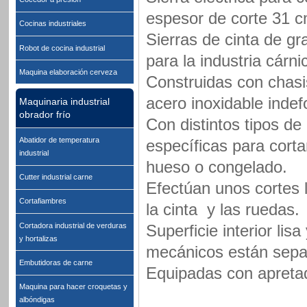
espesor de corte 31 
Cocinas industriales
Sierras de cinta de gr
Robot de cocina industrial
para la industria cárn
Maquina elaboración cerveza
Construidas con chas
acero inoxidable inde
Maquinaria industrial
obrador frío
Con distintos tipos de
Abatidor de temperatura
específicas para corta
industrial
hueso o congelado.
Cutter industrial carne
Efectúan unos cortes l
Cortafiambres
la cinta y las ruedas.
Cortadora industrial de verduras
Superficie interior lis
y hortalizas
mecánicos están sepa
Embutidoras de carne
Equipadas con apretad
Maquina para hacer croquetas y
albóndigas