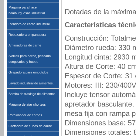
Máquina para hacer
Dotadas de la máxima 
hamburguesas industrial
Características técni
Picadora de carne industrial
Rebozadora empanadora
Construcción: Totalme
Amasadoras de carne
Diámetro rueda: 330
Longitud cinta: 2930
Sierras para carne, pescado
congelados y hueso
Altura de Corte: 40 c
Grapadora para embutidos
Espesor de Corte: 31
Motores: III: 230/400
Lavado industrial de alimentos.
Incluye tensor automát
Bomba de trasiego de alimentos
apretador basculante,
Máquina de atar chorizos
mesa fija con rampa p
Porcionador de carnes
Dimensiones base: 57
Cortadora de cubos de carne
Dimensiones totales: 