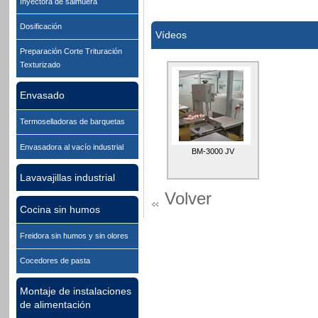
Inyectora de salmuera
Dosificación
Vídeos
Preparación Corte Trituración
Texturizado
Envasado
Termoselladoras de barquetas
Envasadora al vacío industrial
BM-3000 JV
Lavavajillas industrial
Volver
Cocina sin humos
Freidora sin humos y sin olores
Cocedores de pasta
Montaje de instalaciones
de alimentación