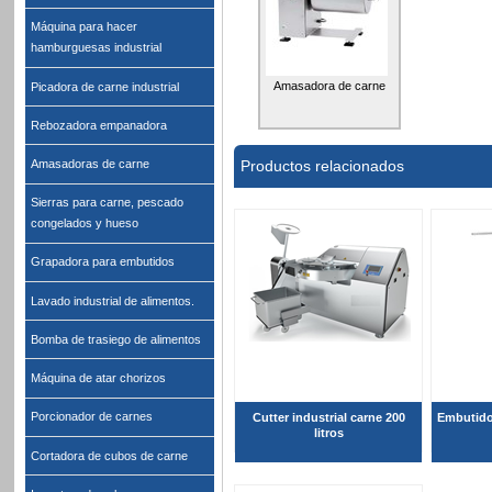
Máquina para hacer
hamburguesas industrial
Amasadora de carne
Picadora de carne industrial
Rebozadora empanadora
Productos relacionados
Amasadoras de carne
Sierras para carne, pescado
congelados y hueso
Grapadora para embutidos
Lavado industrial de alimentos.
Bomba de trasiego de alimentos
Máquina de atar chorizos
Porcionador de carnes
Cutter industrial carne 200
Embutidor
litros
Cortadora de cubos de carne