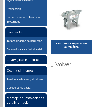
Inyectora de salmuera
Dosificación
Preparación Corte Trituración
Texturizado
Envasado
Termoselladoras de barquetas
Rebozadora empanadora
automática
Envasadora al vacío industrial
Lavavajillas industrial
Volver
Cocina sin humos
Freidora sin humos y sin olores
Cocedores de pasta
Montaje de instalaciones
de alimentación