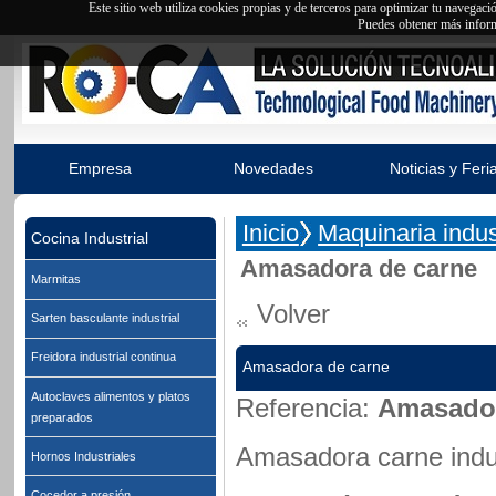
Este sitio web utiliza cookies propias y de terceros para optimizar tu navegac
Puedes obtener más inform
Empresa
Novedades
Noticias y Feri
Inicio
Maquinaria indust
Cocina Industrial
Amasadora de carne
Marmitas
Volver
Sarten basculante industrial
Freidora industrial continua
Amasadora de carne
Autoclaves alimentos y platos
Referencia:
Amasador
preparados
Amasadora carne indust
Hornos Industriales
Cocedor a presión