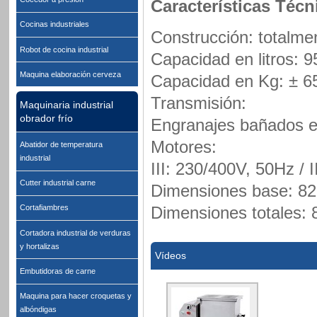
Características Técn
Cocinas industriales
Construcción: totalme
Robot de cocina industrial
Capacidad en litros: 95
Maquina elaboración cerveza
Capacidad en Kg: ± 6
Transmisión:
Maquinaria industrial
obrador frío
Engranajes bañados e
Motores:
Abatidor de temperatura
industrial
III: 230/400V, 50Hz / 
Cutter industrial carne
Dimensiones base: 82
Dimensiones totales: 
Cortafiambres
Cortadora industrial de verduras
y hortalizas
Vídeos
Embutidoras de carne
Maquina para hacer croquetas y
albóndigas