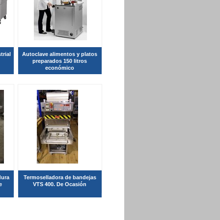
trial
Autoclave alimentos y platos
preparados 150 litros
económico
dura
Termoselladora de bandejas
e
VTS 400. De Ocasión