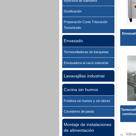
Inyectora de salmuera
Dosificación
Preparación Corte Trituración
Texturizado
Envasado
Envasado
Termoselladoras de barquetas
Envasadora al vacío industrial
Lavavajillas industrial
Cocina sin humos
Freidora sin humos y sin olores
Termosel
Cocedores de pasta
continuo
Montaje de instalaciones
de alimentación
Volve