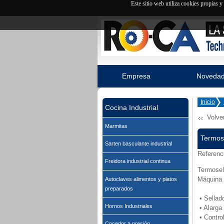
Este sitio web utiliza cookies propias 
Empresa
Noveda
Inicio
Cocina Industrial
Volve
Marmitas
Termos
Sarten basculante industrial
Referenc
Freidora industrial continua
Termosel
Máquina 
Autoclaves alimentos y platos
preparados
• Sellad
Hornos Industriales
• Alarga
• Contro
Cocedor a presión