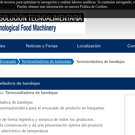
y de terceros para optimizar tu navegación y realizar labores analíticas. Si continúas navegando,
Puedes obtener más información en nuestra Política de Cookies.
des
Noticias y Ferias
Localización
Con
Envasado
Termoselladoras de barquetas
Termoselladora de bandejas
r
elladora de bandejas
ia:
Termoselladora de bandejas
ladora de bandejas
semiautomática para el envasado de producto en barquetas.
o de forma higiénica y estanca de todos los productos.
 la conservación y da una presentación óptima del producto
l electrónico de temperatura