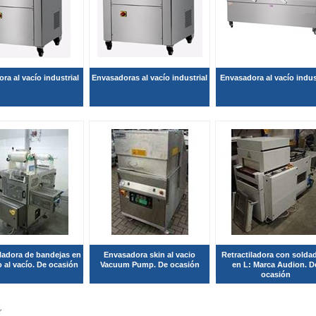
ra al vacío industrial
Envasadoras al vacío industrial
Envasadora al vacío indus
ladora de bandejas en
Envasadora skin al vacio
Retractiladora con solda
 al vacío. De ocasión
Vacuum Pump. De ocasión
en L: Marca Audion. D
ocasión
r