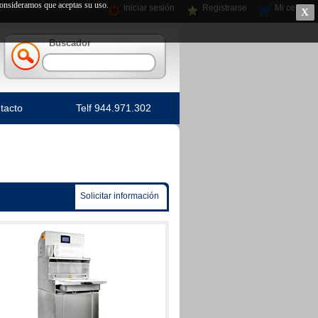
 consideramos que aceptas su uso.
Iniciar sesión
Registrarse
Mi cesta
X
Buscador
tacto
Telf 944.971.302