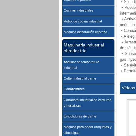
• Sellad
• Puede 
Cocinas industriales
intermedi
• Activa
Robot de cocina industrial
acústica 
• Conexi
Maquina elaboración cerveza
• A elegi
• Arrast
Maquinaria industrial
de plásti
obrador frío
• Sensor
gas inyec
Abatidor de temperatura
• Se evit
industrial
• Permite
Cutter industrial carne
Vídeos
Cortafiambres
Cortadora industrial de verduras
y hortalizas
Embutidoras de carne
Maquina para hacer croquetas y
albóndigas