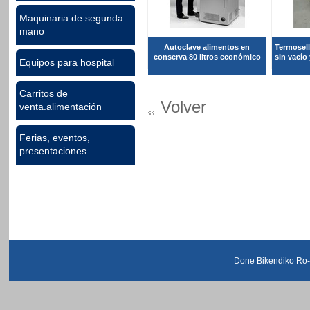
Maquinaria de segunda
mano
Autoclave alimentos en
Termosell
conserva 80 litros económico
sin vacío
Equipos para hospital
Carritos de
Volver
venta.alimentación
Ferias, eventos,
presentaciones
Done Bikendiko Ro-