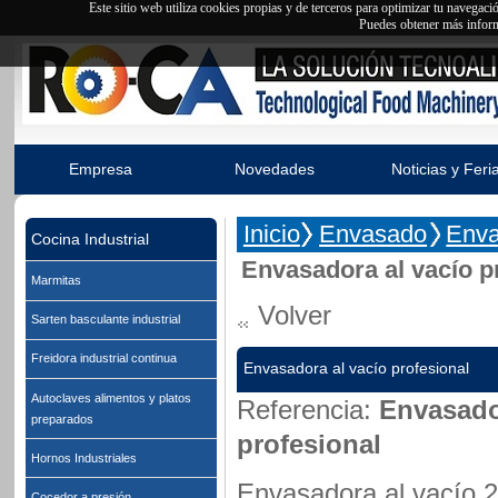
Este sitio web utiliza cookies propias y de terceros para optimizar tu navegac
Puedes obtener más inform
Empresa
Novedades
Noticias y Feri
Inicio
Envasado
Enva
Cocina Industrial
Envasadora al vacío p
Marmitas
Volver
Sarten basculante industrial
Freidora industrial continua
Envasadora al vacío profesional
Autoclaves alimentos y platos
Referencia:
Envasado
preparados
profesional
Hornos Industriales
Envasadora al vacío 
Cocedor a presión