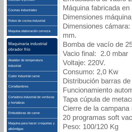
Máquina fabricada en 
Cocinas industriales
Dimensiones máquina
Robot de cocina industrial
Dimensiones cámara: 
Maquina elaboración cerveza
mm.
Bomba de vacío de 25
Maquinaria industrial
obrador frío
Vacio final: 2.0 mbar
Abatidor de temperatura
Voltaje: 220V.
industrial
Consumo: 2,0 Kw
Cutter industrial carne
Distribución barras d
Cortafiambres
Funcionamiento autom
Cortadora industrial de verduras
Tapa cúpula de metacr
y hortalizas
Cierre de la campana
Embutidoras de carne
20 programas soft v
Maquina para hacer croquetas y
Peso: 100/120 Kg
albóndigas