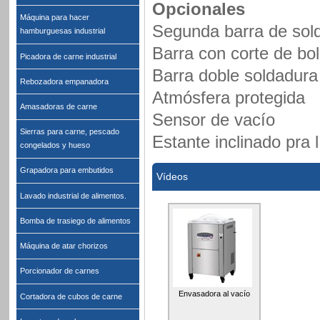
Opcionales
Máquina para hacer
Segunda barra de sol
hamburguesas industrial
Barra con corte de bo
Picadora de carne industrial
Barra doble soldadura
Rebozadora empanadora
Atmósfera protegida
Amasadoras de carne
Sensor de vacío
Sierras para carne, pescado
Estante inclinado pra 
congelados y hueso
Grapadora para embutidos
Vídeos
Lavado industrial de alimentos.
Bomba de trasiego de alimentos
Máquina de atar chorizos
Porcionador de carnes
Envasadora al vacío
Cortadora de cubos de carne