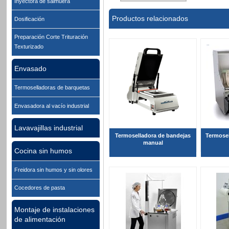
Inyectora de salmuera
Productos relacionados
Dosificación
Preparación Corte Trituración
Texturizado
Envasado
Termoselladoras de barquetas
Envasadora al vacío industrial
Lavavajillas industrial
Termoselladora de bandejas
Termosel
manual
Cocina sin humos
Freidora sin humos y sin olores
Cocedores de pasta
Montaje de instalaciones
de alimentación