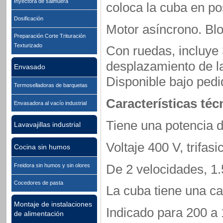
Inyectora de salmuera
coloca la cuba en po
Dosificación
Motor asíncrono. Blo
Preparación Corte Trituración
Texturizado
Con ruedas, incluye 3
desplazamiento de la
Envasado
Disponible bajo ped
Termoselladoras de barquetas
Características téc
Envasadora al vacío industrial
Tiene una potencia 
Lavavajillas industrial
Voltaje 400 V, trifasi
Cocina sin humos
De 2 velocidades, 1.
Freidora sin humos y sin olores
Cocedores de pasta
La cuba tiene una ca
Montaje de instalaciones
Indicado para 200 a 
de alimentación