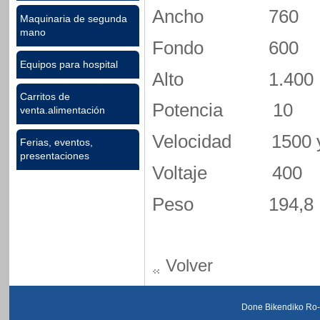
Ancho 760
Maquinaria de segunda
mano
Fondo 600
Equipos para hospital
Alto 1.400
Carritos de
Potencia 10
venta.alimentación
Velocidad 1500 y
Ferias, eventos,
presentaciones
Voltaje 400
Peso 194,8 
Volver
Done Bikendiko Ro-