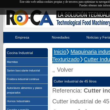
Este sitio web utiliza cookies propias y de terceros para optimizar tu navegac
Puedes obtener más inform
Empresa
Novedades
Noticias y Feri
Inicio
Maquinaria indust
Cocina Industrial
Texturizado
Cutter Indu
Marmitas
Volver
Sarten basculante industrial
Freidora industrial continua
Cutter industrial de 45 litros
Autoclaves alimentos y platos
Referencia:
Cutter ind
preparados
Cutter industrial de 45 
Hornos Industriales
Cocedor a presión