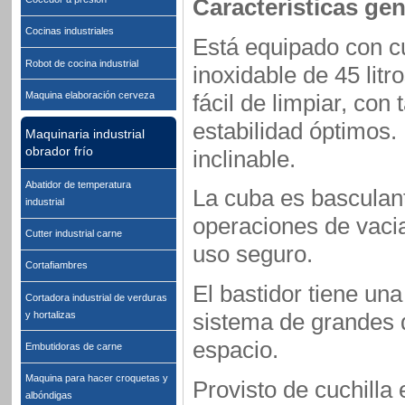
Características gen
Cocinas industriales
Está equipado con c
Robot de cocina industrial
inoxidable de 45 litr
fácil de limpiar, con
Maquina elaboración cerveza
estabilidad óptimos
Maquinaria industrial
obrador frío
inclinable.
Abatidor de temperatura
La cuba es basculan
industrial
operaciones de vacia
Cutter industrial carne
uso seguro.
Cortafiambres
El bastidor tiene una
Cortadora industrial de verduras
sistema de grandes d
y hortalizas
espacio.
Embutidoras de carne
Maquina para hacer croquetas y
Provisto de cuchilla
albóndigas