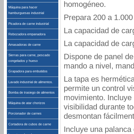
homogéneo.
Máquina para hacer
hamburguesas industrial
Prepara 200 a 1.000 
Picadora de carne industrial
La capacidad de car
Rebozadora empanadora
La capacidad de car
Amasadoras de carne
Dispone de panel de 
Sierras para carne, pescado
congelados y hueso
mando a nivel, mand
Grapadora para embutidos
La tapa es hermética
Lavado industrial de alimentos.
permite un control vi
Bomba de trasiego de alimentos
movimiento. Incluye 
Máquina de atar chorizos
visibilidad durante t
desmontan fácilmente
Porcionador de carnes
Cortadora de cubos de carne
Incluye una palanca