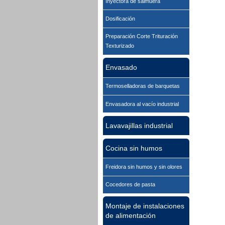
Inyectora de salmuera
Dosificación
Preparación Corte Trituración
Texturizado
Envasado
Termoselladoras de barquetas
Envasadora al vacío industrial
Lavavajillas industrial
Cocina sin humos
Freidora sin humos y sin olores
Cocedores de pasta
Montaje de instalaciones
de alimentación