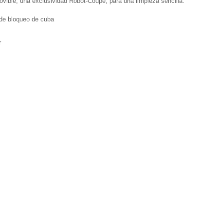
vible, una exclusividad Robot-Coupe, para una limpieza sencilla.
de bloqueo de cuba
r