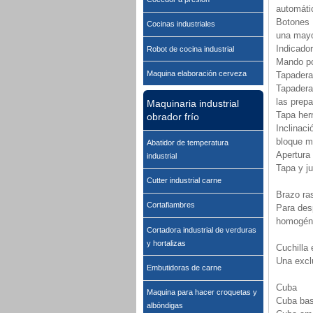
automáti
Botones 
Cocinas industriales
una mayo
Indicador
Robot de cocina industrial
Mando po
Maquina elaboración cerveza
Tapader
Tapadera
las prepa
Maquinaria industrial
Tapa her
obrador frío
Inclinaci
bloque m
Abatidor de temperatura
Apertura 
industrial
Tapa y j
Cutter industrial carne
Brazo ra
Cortafiambres
Para des
homogén
Cortadora industrial de verduras
y hortalizas
Cuchilla 
Una excl
Embutidoras de carne
Cuba
Maquina para hacer croquetas y
Cuba basc
albóndigas