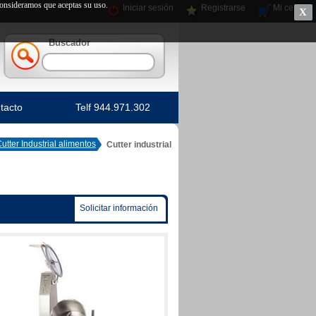
 consideramos que aceptas su uso.
Iniciar sesión
Registrarse
Mi cesta
X
Buscador
tacto
Telf 944.971.302
utter Industrial alimentos
Cutter industrial