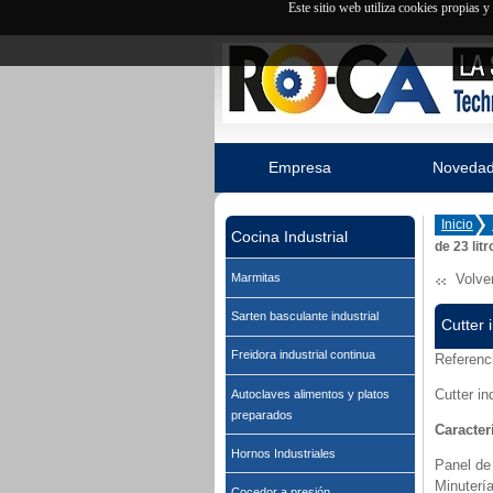
Este sitio web utiliza cookies propias 
Empresa
Noveda
Inicio
Cocina Industrial
de 23 litr
Volve
Marmitas
Sarten basculante industrial
Cutter i
Freidora industrial continua
Referenc
Cutter in
Autoclaves alimentos y platos
preparados
Caracter
Hornos Industriales
Panel de
Minuter
Cocedor a presión