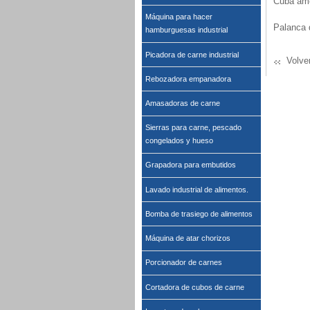
Cuba amo
Máquina para hacer
Palanca 
hamburguesas industrial
Picadora de carne industrial
Volve
Rebozadora empanadora
Amasadoras de carne
Sierras para carne, pescado
congelados y hueso
Grapadora para embutidos
Lavado industrial de alimentos.
Bomba de trasiego de alimentos
Máquina de atar chorizos
Porcionador de carnes
Cortadora de cubos de carne