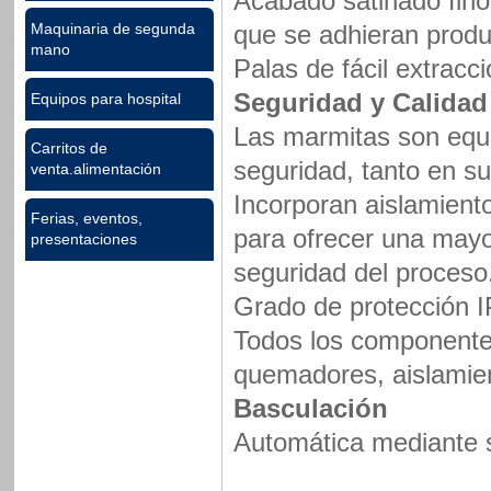
Acabado satinado fino 
que se adhieran produ
Maquinaria de segunda
mano
Palas de fácil extracci
Seguridad y Calidad
Equipos para hospital
Las marmitas son equi
Carritos de
seguridad, tanto en su
venta.alimentación
Incorporan aislamient
Ferias, eventos,
para ofrecer una mayor
presentaciones
seguridad del proceso
Grado de protección I
Todos los componentes
quemadores, aislamie
Basculación
Automática mediante si