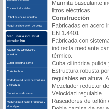
Marmita basculante in
Cocinas industriales
litros eléctricas
Construcción
Robot de cocina industrial
Fabricadas en acero i
Maquina elaboración cerveza
EN 1.4401
Maquinaria industrial
Fabricada con sistem
obrador frío
indirecta mediante cá
Abatidor de temperatura
térmico.
industrial
Cuba cilíndrica pulida 
Cutter industrial carne
Estructura robusta por
Cortafiambres
regulables en altura. 
Cortadora industrial de verduras
Mezclador reductor de
y hortalizas
Velocidad regulable.
Embutidoras de carne
Rascadores de teflón 
Maquina para hacer croquetas y
albóndigas
Doble camisa de serie 