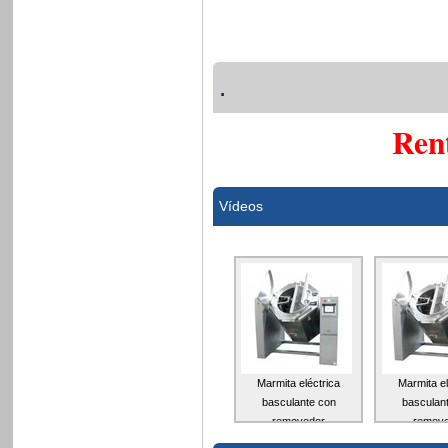
.
Ren
Vídeos
Marmita eléctrica
Marmita el
basculante con
basculan
removedor
remov