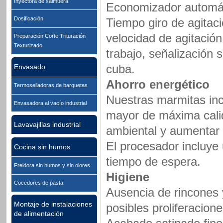
Inyectora de salmuera
Economizador automáti
Dosificación
Tiempo giro de agitac
velocidad de agitació
Preparación Corte Trituración
Texturizado
trabajo, señalización 
cuba.
Envasado
Ahorro energético
Termoselladoras de barquetas
Nuestras marmitas inc
Envasadora al vacío industrial
mayor de máxima calida
Lavavajillas industrial
ambiental y aumentar l
El procesador incluy
Cocina sin humos
tiempo de espera.
Freidora sin humos y sin olores
Higiene
Cocedores de pasta
Ausencia de rincones y 
Montaje de instalaciones
posibles proliferacion
de alimentación