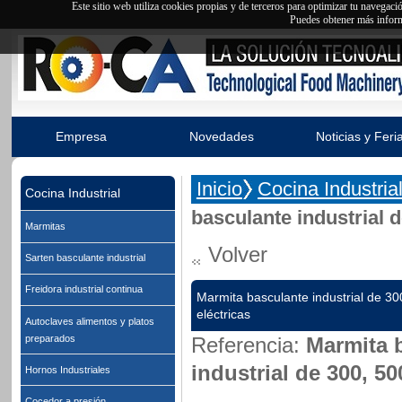
Este sitio web utiliza cookies propias y de terceros para optimizar tu navegac
Puedes obtener más inform
Empresa
Novedades
Noticias y Feri
Inicio
Cocina Industria
Cocina Industrial
basculante industrial d
Marmitas
Volver
Sarten basculante industrial
Freidora industrial continua
Marmita basculante industrial de 300
eléctricas
Autoclaves alimentos y platos
preparados
Referencia:
Marmita 
industrial de 300, 500
Hornos Industriales
Cocedor a presión