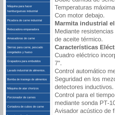
Temperaturas máxima
Máquina para hacer
hamburguesas industrial
Con motor debajo.
Picadora de carne industrial
Marmita industrial el
Rebozadora empanadora
Mediante resistencias
de aceite térmico.
Amasadoras de carne
Características Eléct
Sierras para carne, pescado
congelados y hueso
Cuadro eléctrico incor
7”.
Grapadora para embutidos
Control automático m
Lavado industrial de alimentos.
Seguridad en los mezc
Bomba de trasiego de alimentos
detectores inductivos.
Máquina de atar chorizos
Control para el tiempo,
Porcionador de carnes
mediante sonda PT-1
Cortadora de cubos de carne
Avisador acústico de f